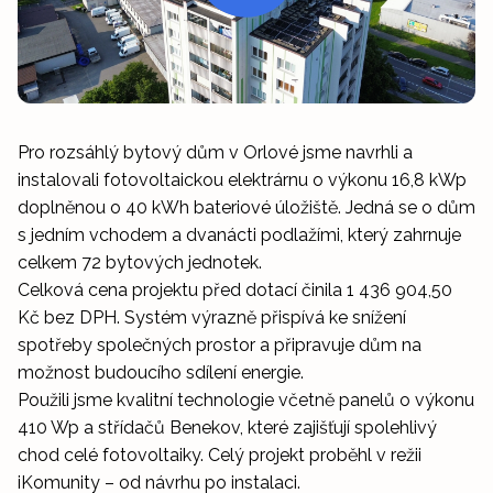
Pro rozsáhlý bytový dům v Orlové jsme navrhli a
instalovali fotovoltaickou elektrárnu o výkonu 16,8 kWp
doplněnou o 40 kWh bateriové úložiště. Jedná se o dům
s jedním vchodem a dvanácti podlažími, který zahrnuje
celkem 72 bytových jednotek.
Celková cena projektu před dotací činila 1 436 904,50
Kč bez DPH. Systém výrazně přispívá ke snížení
spotřeby společných prostor a připravuje dům na
možnost budoucího sdílení energie.
Použili jsme kvalitní technologie včetně panelů o výkonu
410 Wp a střídačů Benekov, které zajišťují spolehlivý
chod celé fotovoltaiky. Celý projekt proběhl v režii
iKomunity – od návrhu po instalaci.