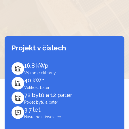
Projekt v číslech
16,8 kWp
Výkon elektrárny
40 kWh
Velikost baterií
72 bytů a 12 pater
Počet bytů a pater
3,7 let
Návratnost investice