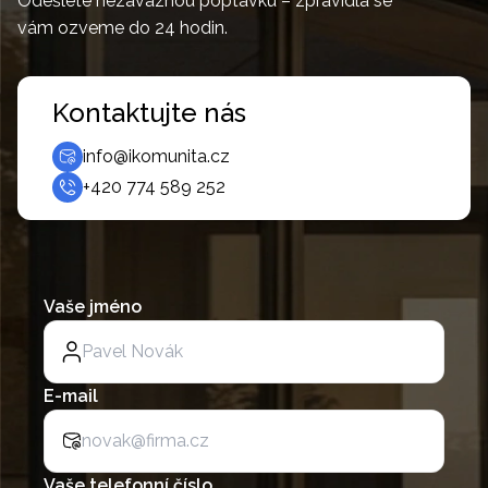
Odešlete nezávaznou poptávku – zpravidla se
vám ozveme do 24 hodin.
Kontaktujte nás
info@ikomunita.cz
+420 774 589 252
Vaše jméno
E-mail
Vaše telefonní číslo