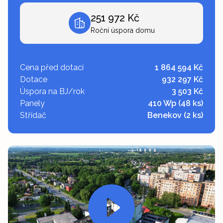
251 972 Kč
Roční úspora domu
Cena před dotací
1 864 594 Kč
Dotace
932 297 Kč
Úspora na BJ/rok
3 503 Kč
Panely
410 Wp (48 ks)
Střídač
Benekov (2 ks)