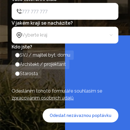
V jakém kraji se nacházíte?
Vyberte kraj
Kdo jste?
SVJ / majitel byt. domu
Architekt / projektant
Starosta
Odesláním tohoto formuláře souhlasím se
zpracováním osobních údajů
Odeslat nezávaznou poptávku