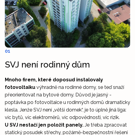
01
SVJ není rodinný dům
Mnoho firem, které doposud instalovaly
fotovoltaiku
výhradně na rodinné domy, se teď snaží
přeorientovat na bytové domy. Důvod je jasný -
poptávka po fotovoltaice u rodinných domů dramaticky
klesla. Jenže SVJ není „větší domek“, je to úplně jiná liga:
víc bytů, víc elektroměrů, víc odpovědnosti, víc rizik.
U SVJ nestačí jen položit panely.
Je třeba zpracovat
statický posudek střechy, požárně-bezpečnostní řešení