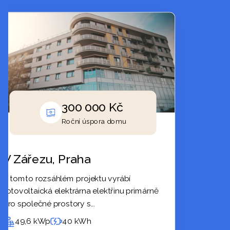
300 000
Kč
Roční úspora domu
R
V Zářezu, Praha
Bytový dům
V tomto rozsáhlém projektu vyrábí
V obci Přibice jsme
fotovoltaická elektrárna elektřinu primárně
fotovoltaiky pro
pro společné prostory s...
8 byty. Instaloval
elektrárnu...
49,6
kWp
40
kWh