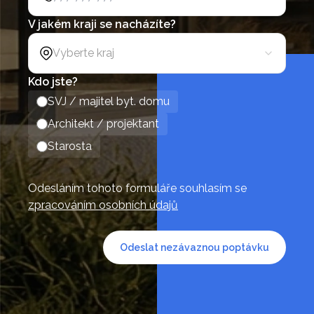
V jakém kraji se nacházíte?
Vyberte kraj
Kdo jste?
SVJ / majitel byt. domu
Architekt / projektant
Starosta
Odesláním tohoto formuláře souhlasím se
zpracováním osobních údajů
Odeslat nezávaznou poptávku