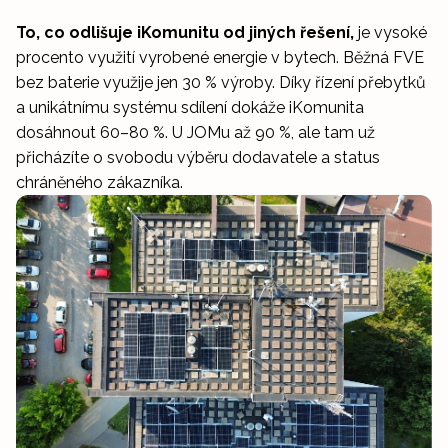
To, co odlišuje iKomunitu od jiných řešení,
je vysoké
procento využití vyrobené energie v bytech. Běžná FVE
bez baterie využije jen 30 % výroby. Díky řízení přebytků
a unikátnímu systému sdílení dokáže iKomunita
dosáhnout 60–80 %. U JOMu až 90 %, ale tam už
přicházíte o svobodu výběru dodavatele a status
chráněného zákazníka.