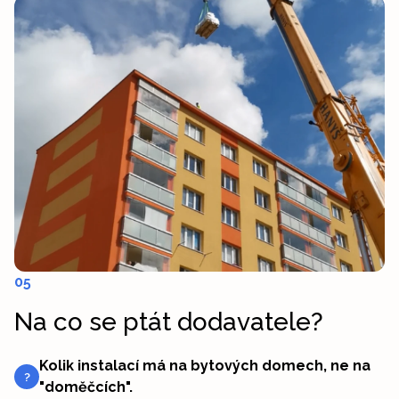
05
Na co se ptát dodavatele?
Kolik instalací má na bytových domech, ne na
?
"doměčcích".