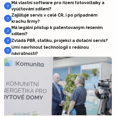
Má vlastní software pro řízení fotovoltaiky a
?
vyúčtování sdílení?
Zajišťuje servis v celé ČR, i po případném
?
krachu firmy?
Má legální přístup k patentovaným řešením
?
sdílení?
Zvládá PBŘ, statiku, projekci a dotační servis?
?
Umí navrhnout technologii s reálnou
?
návratností?