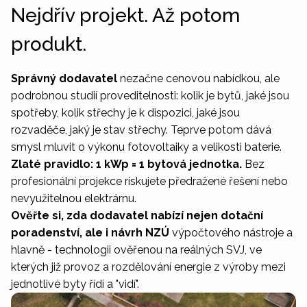
Nejdřív projekt. Až potom
produkt.
Správný dodavatel
nezačne cenovou nabídkou, ale
podrobnou studií proveditelnosti: kolik je bytů, jaké jsou
spotřeby, kolik střechy je k dispozici, jaké jsou
rozvaděče, jaký je stav střechy. Teprve potom dává
smysl mluvit o výkonu fotovoltaiky a velikosti baterie.
Zlaté pravidlo: 1 kWp = 1 bytová jednotka.
Bez
profesionální projekce riskujete předražené řešení nebo
nevyužitelnou elektrárnu.
Ověřte si, zda dodavatel nabízí nejen dotační
poradenství, ale i návrh NZÚ
výpočtového nástroje a
hlavně - technologii ověřenou na reálných SVJ, ve
kterých již provoz a rozdělování energie z výroby mezi
jednotlivé byty řídí a "vidí".