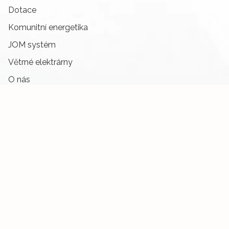
Dotace
Komunitní energetika
JOM systém
Větrné elektrárny
O nás
Partneři
FAQ
Kontakty
Kontakty
info@ikomunita.cz
+420 603 865 868
Facebook