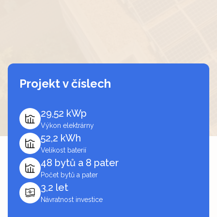
Projekt v číslech
29,52 kWp
Výkon elektrárny
52,2 kWh
Velikost baterií
48 bytů a 8 pater
Počet bytů a pater
3,2 let
Návratnost investice