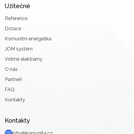
Užitečné
Reference
Dotace
Komunitní energetika
JOM systém
Větrné elektrárny
O nás
Partneři
FAQ
Kontakty
Kontakty
info@ikomunita.cz