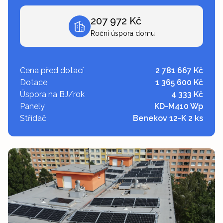
207 972 Kč
Roční úspora domu
Cena před dotací
2 781 667 Kč
Dotace
1 365 600 Kč
Úspora na BJ/rok
4 333 Kč
Panely
KD-M410 Wp
Střídač
Benekov 12-K 2 ks