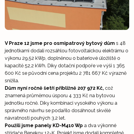
V Praze 12 jsme pro osmipatrový bytový dům
s 48
jednotkami dodali rozsáhlou fotovoltaickou elektrárnu o
výkonu 29,52 kWp, doplněnou o bateriové úložiště o
kapacitě 52,2 kWh. Díky dotační podpoře ve výši 1 365
600 Kč se původní cena projektu 2 781 667 Kč výrazně
snížila.
Dům nyní ročně šetří přibližně 207 972 Kč,
což
znamená průměrnou úsporu 4 333 Kč na bytovou
jednotku ročně. Díky kombinaci vysokého výkonu a
správného návrhu se podařilo dosáhnout skvělé
návratnosti pouhých 3,2 let.
Použili jsme panely KD-M410 Wp
a dva výkonné
střídače Benekov 12-K. Projekt jsme dodali kompletně