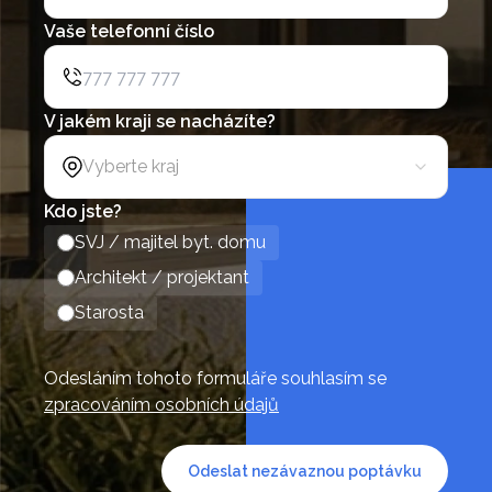
Vaše telefonní číslo
V jakém kraji se nacházíte?
Vyberte kraj
Kdo jste?
SVJ / majitel byt. domu
Architekt / projektant
Starosta
Odesláním tohoto formuláře souhlasím se
zpracováním osobních údajů
Odeslat nezávaznou poptávku