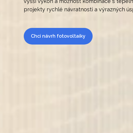
vyšší výkon a možnost kombinace s tepeln
projekty rychlé návratnosti a výrazných ús
Chci návrh fotovoltaiky