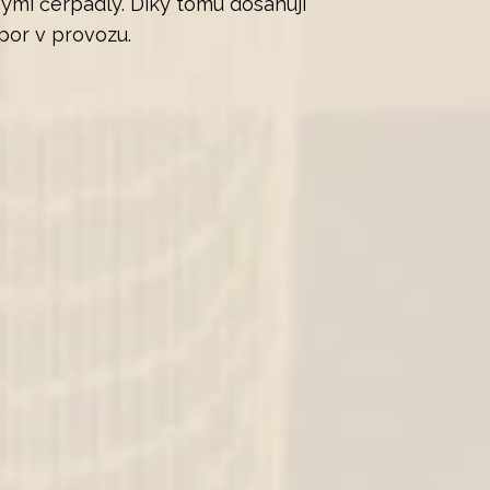
ými čerpadly. Díky tomu dosahují
por v provozu.