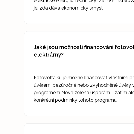
elektrické energie. Technicky lze FVE instalo
je, zda dává ekonomický smysl.
Jaké jsou možnosti financování fotovo
elektrárny?
Fotovoltaiku je možné financovat vlastními 
úvěrem, bezúročné nebo zvýhodněné úvěry v
programem Nová zelená úsporám - zatím ale 
konkrétní podmínky tohoto programu.