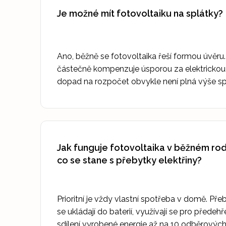
Je možné mít fotovoltaiku na splátky?
Ano, běžně se fotovoltaika řeší formou úvěru.
částečně kompenzuje úsporou za elektrickou e
dopad na rozpočet obvykle není plná výše sp
Jak funguje fotovoltaika v běžném r
co se stane s přebytky elektřiny?
Prioritní je vždy vlastní spotřeba v domě. Př
se ukládají do baterií, využívají se pro přede
sdílení vyrobené energie až na 10 odběrových