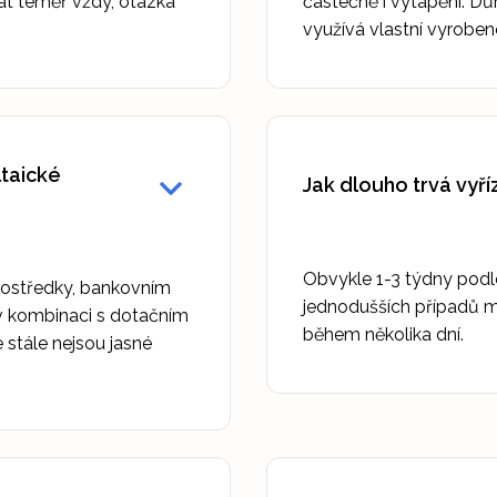
vat téměř vždy, otázka
částečně i vytápění. D
využívá vlastní vyrobe
ltaické
Jak dlouho trvá vyří
Obvykle 1-3 týdny podl
prostředky, bankovním
jednodušších případů m
 kombinaci s dotačním
během několika dní.
stále nejsou jasné