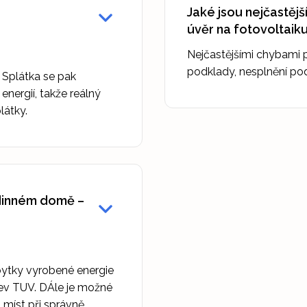
Jaké jsou nejčastějš
úvěr na fotovoltaiku
Nejčastějšími chybami p
podklady, nesplnění po
 Splátka se pak
nergií, takže reálný
látky.
odinném domě –
ebytky vyrobené energie
hřev TUV. DÁle je možné
 míst při správně