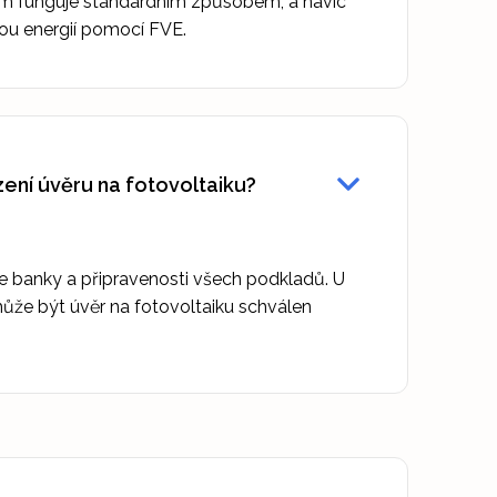
ům funguje standardním způsobem, a navíc
nou energií pomocí FVE.
zení úvěru na fotovoltaiku?
e banky a připravenosti všech podkladů. U
ůže být úvěr na fotovoltaiku schválen