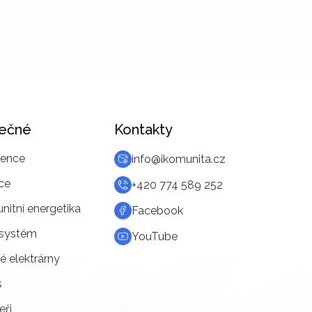
tečné
Kontakty
rence
info@ikomunita.cz
ce
+420 774 589 252
itní energetika
Facebook
systém
YouTube
é elektrárny
s
eři