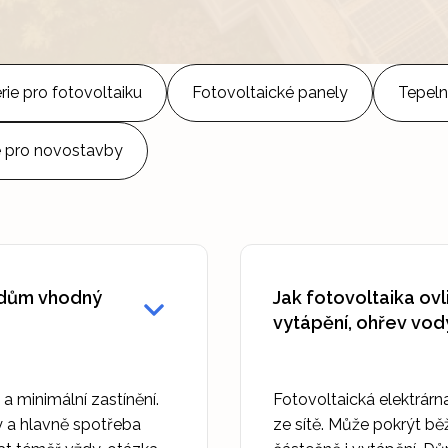
rie pro fotovoltaiku
Fotovoltaické panely
Tepeln
e pro novostavby
ný dům vhodný
Jak fotovoltaika ov
vytápění, ohřev vod
) a minimální zastínění.
Fotovoltaická elektrárn
ny a hlavně spotřeba
ze sítě. Může pokrýt b