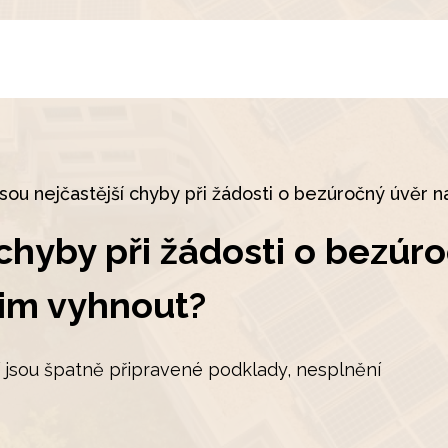
jsou nejčastější chyby při žádosti o bezúročný úvěr na
 chyby při žádosti o bezúr
 jim vyhnout?
í jsou špatně připravené podklady, nesplnění