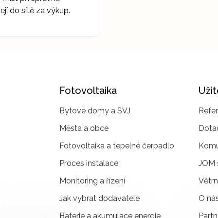
í do sítě za výkup.
Fotovoltaika
Uži
Bytové domy a SVJ
Refe
Města a obce
Dota
Fotovoltaika a tepelné čerpadlo
Komun
Proces instalace
JOM 
Monitoring a řízení
Větrn
Jak vybrat dodavatele
O ná
Baterie a akumulace energie
Partn