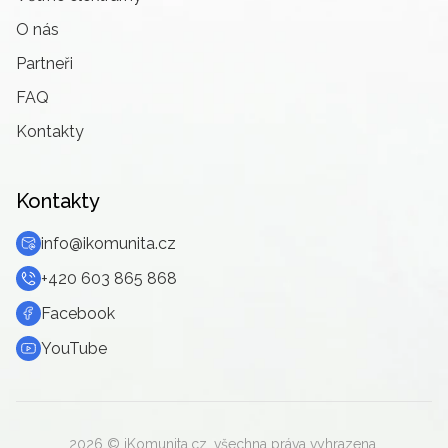
O nás
Partneři
FAQ
Kontakty
Kontakty
info@ikomunita.cz
+420 603 865 868
Facebook
YouTube
2026
© iKomunita.cz, všechna práva vyhrazena.