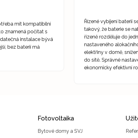
Řízené vybíjení baterií 
otřeba mít kompatibilní
takový, že baterie se na
 to znamená počítat s
řízeně rozděluje do je
odatečná instalace bývá
nastaveného alokačního k
jší, bez baterií má
elektřiny v domě, sníž
do sítě. Správné nastav
ekonomicky efektivní ro
Fotovoltaika
Uži
Bytové domy a SVJ
Refe