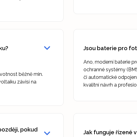
iku?
Jsou baterie pro f
Ano, moderní baterie pr
ochranné systémy (BMS - 
ivotnost běžně min.
či automatické odpojení
oltaiku závisí na
kvalitní návrh a profesio
později, pokud
Jak funguje řízené v