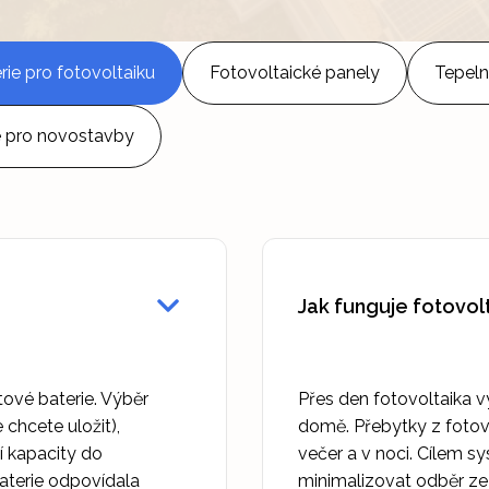
rie pro fotovoltaiku
Fotovoltaické panely
Tepeln
e pro novostavby
Jak funguje fotovol
tové baterie. Výběr
Přes den fotovoltaika vy
 chcete uložit),
domě. Přebytky z fotovo
í kapacity do
večer a v noci. Cílem sy
baterie odpovídala
minimalizovat odběr ze 