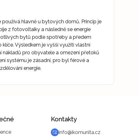
se používá hlavně u bytových domů. Princip je
bije z fotovoltaiky a následně se energie
dnotlivých bytů podle spotřeby a předem
líče. Výsledkem je vyšší využití vlastní
ení nákladů pro obyvatele a omezení přetoků
ení systému je zásadní, pro byl férové a
zdělování energie.
tečné
Kontakty
rence
info@ikomunita.cz