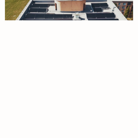
Kdo v družstvu rozhoduje o
fotovoltaice
Rozhodovací proces se u družstev liší podle stanov, ale
zpravidla hraje hlavní roli představenstvo a shromáždění
členů. U větších investic, jako je fotovoltaika, bývá nutné
schválení na členské schůzi. Důležité je, aby návrh byl