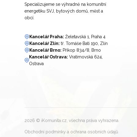
Specializujeme se výhradně na komunitní
energetiku SVJ, bytových domů, měst a
obcí.
Kancelář Praha:
Želetavská 1, Praha 4
Kancelář Zlín:
tř. Tomáše Bati 190, Zlín
Kancelář Brno:
Příkop 834/8, Brno
Kancelář Ostrava:
Vratimovská 624,
Ostrava
2026
© iKomunita.cz, všechna práva vyhrazena.
Obchodní podmínky a ochrana osobních údajů