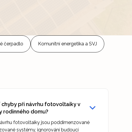
é čerpadlo
Komunitní energetika a SVJ
í chyby při návrhu fotovoltaiky v
y rodinného domu?
 návrhu fotovoltaiky jsou poddimenzované
ované systémy, ignorování budoucí