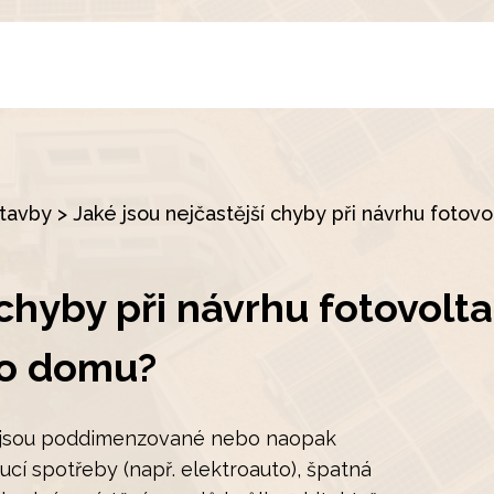
stavby
>
Jaké jsou nejčastější chyby při návrhu fotov
 chyby při návrhu fotovolta
ho domu?
ky jsou poddimenzované nebo naopak
í spotřeby (např. elektroauto), špatná