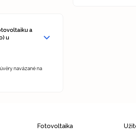
otovoltaiku a
o) u
úvěry navázané na
Fotovoltaika
Uži