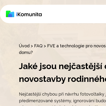
Úvod
>
FAQ
>
FVE a technologie pro novo
domu?
Jaké jsou nejčastější
novostavby rodinné
Nejčastější chybou při návrhu fotovoltai
předimenzované systémy, ignorování budouc