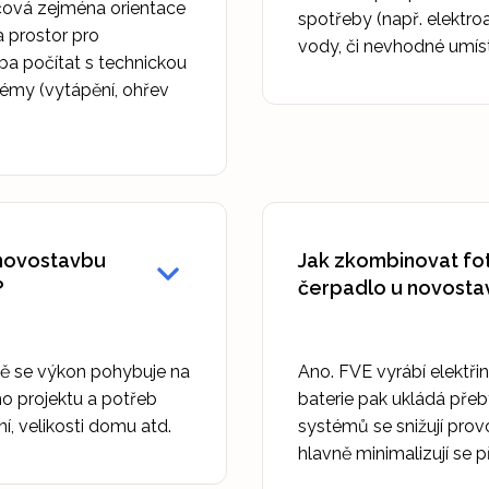
íčová zejména orientace
spotřeby (např. elektro
a prostor pro
vody, či nevhodné umíst
řeba počítat s technickou
stémy (vytápění, ohřev
o novostavbu
Jak zkombinovat fot
?
čerpadlo u novosta
ně se výkon pohybuje na
Ano. FVE vyrábí elektři
ho projektu a potřeb
baterie pak ukládá pře
í, velikosti domu atd.
systémů se snižují prov
hlavně minimalizují se p