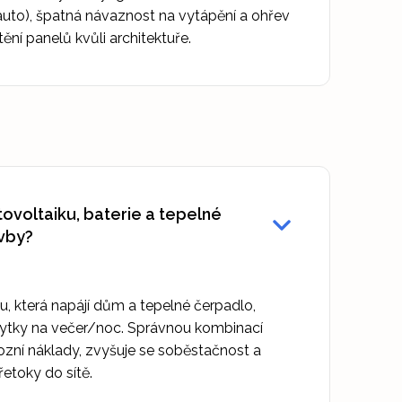
auto), špatná návaznost na vytápění a ohřev
ění panelů kvůli architektuře.
ovoltaiku, baterie a tepelné
vby?
nu, která napájí dům a tepelné čerpadlo,
bytky na večer/noc. Správnou kombinací
ozní náklady, zvyšuje se soběstačnost a
řetoky do sítě.