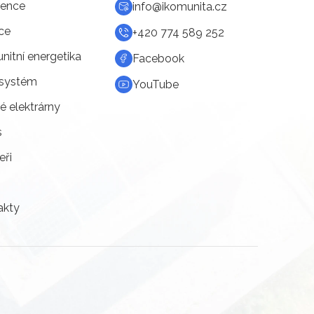
rence
info@ikomunita.cz
ce
+420 774 589 252
itní energetika
Facebook
systém
YouTube
é elektrárny
s
eři
akty