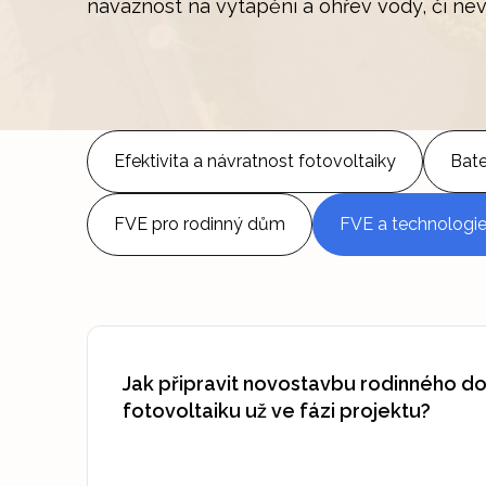
návaznost na vytápění a ohřev vody, či nev
Efektivita a návratnost fotovoltaiky
Bate
FVE pro rodinný dům
FVE a technologi
Jak připravit novostavbu rodinného d
fotovoltaiku už ve fázi projektu?