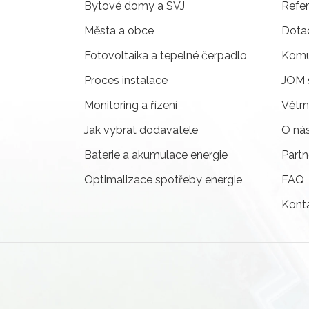
Bytové domy a SVJ
Refe
Města a obce
Dota
Fotovoltaika a tepelné čerpadlo
Komun
Proces instalace
JOM 
Monitoring a řízení
Větrn
Jak vybrat dodavatele
O ná
Baterie a akumulace energie
Partn
Optimalizace spotřeby energie
FAQ
Kont