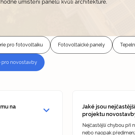
hodné umístění panelů kvůli architektuře.
rie pro fotovoltaiku
Fotovoltaické panely
Tepeln
e pro novostavby
omu na
Jaké jsou nejčastějš
projektu novostavb
Nejčastější chybou při
nebo naopak předimenz