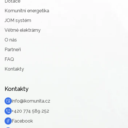
Dotace
Komunitní energetika
JOM systém
Větrné elektrárny
O nás
Partneři
FAQ
Kontakty
Kontakty
info@ikomunita.cz
+420 774 589 252
Facebook