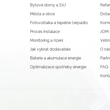
Bytové domy a SVJ
Refe
Města a obce
Dota
Fotovoltaika a tepelné čerpadlo
Komun
Proces instalace
JOM 
Monitoring a řízení
Větrn
Jak vybrat dodavatele
O ná
Baterie a akumulace energie
Partn
Optimalizace spotřeby energie
FAQ
Kont