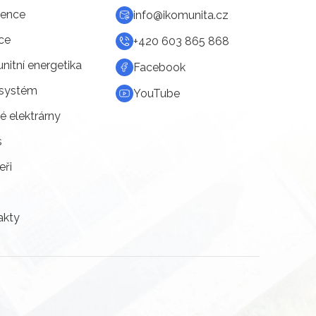
rence
info@ikomunita.cz
ce
+420 603 865 868
itní energetika
Facebook
systém
YouTube
é elektrárny
s
eři
akty