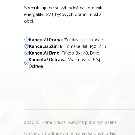
Specializujeme se výhradně na komunitní
energetiku SVJ, bytových domů, měst a
obcí.
Kancelář Praha:
Želetavská 1, Praha 4
Kancelář Zlín:
tř. Tomáše Bati 190, Zlín
Kancelář Brno:
Příkop 834/8, Brno
Kancelář Ostrava:
Vratimovská 624,
Ostrava
2026
© iKomunita.cz, všechna práva vyhrazena.
Obchodní podmínky a ochrana osobních údajů