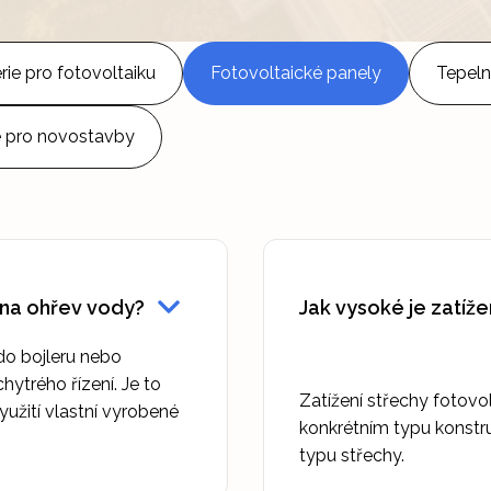
rie pro fotovoltaiku
Fotovoltaické panely
Tepeln
e pro novostavby
 na ohřev vody?
Jak vysoké je zatíže
do bojleru nebo
ytrého řízení. Je to
Zatížení střechy fotovo
yužití vlastní vyrobené
konkrétním typu konstr
typu střechy.