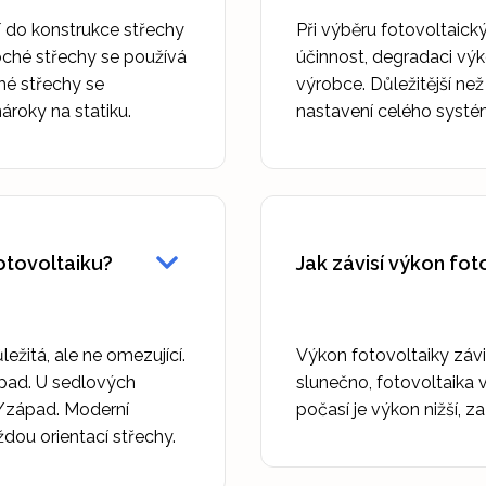
í do konstrukce střechy
Při výběru fotovoltaický
ploché střechy se používá
účinnost, degradaci výko
hé střechy se
výrobce. Důležitější ne
ároky na statiku.
nastavení celého systé
fotovoltaiku?
Jak závisí výkon fo
ežitá, ale ne omezující.
Výkon fotovoltaiky závis
západ. U sedlových
slunečno, fotovoltaika 
d/západ. Moderní
počasí je výkon nižší, z
dou orientací střechy.