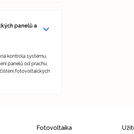
ckých panelů a
sná kontrola systému,
tění panelů od prachu,
očištění fotovoltaických
Fotovoltaika
Uži