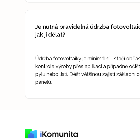
Je nutná pravidelná údržba fotovoltai
jak ji dělat?
Údržba fotovoltaiky je minimální - stačí obča
kontrola výroby přes aplikaci a případně očiš
pylu nebo listí. Déšť většinou zajistí základní 
panelů.