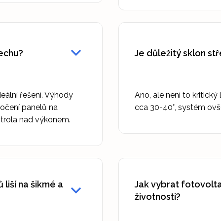
řechu?
Je důležitý sklon st
deální řešení. Výhody
Ano, ale není to kritický
točení panelů na
cca 30-40°, systém ovš
kontrola nad výkonem.
liší na šikmé a
Jak vybrat fotovolt
životnosti?