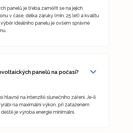
ch panelů je třeba zaměřit se na jejich
nu v čase, délka záruky (min. 25 let) a kvalitu
ž výběr ideálního panelu je ovšem správné
mu.
tovoltaických panelů na počasí?
í hlavně na intenzitě slunečního záření. Je-li
vyrábí na maximální výkon, při zataženém
a deště je výroba energie minimální.