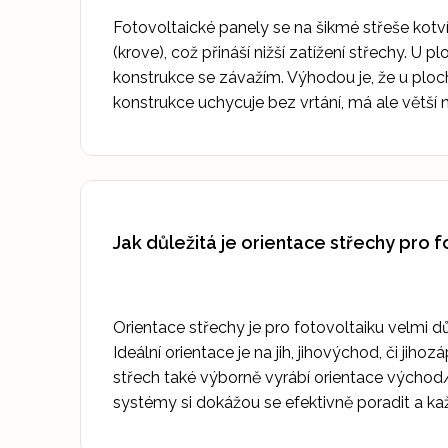
Fotovoltaické panely se na šikmé střeše kotv
(krove), což přináší nižší zatížení střechy. U 
konstrukce se závažím. Výhodou je, že u ploc
konstrukce uchycuje bez vrtání, má ale větší n
Jak důležitá je orientace střechy pro 
Orientace střechy je pro fotovoltaiku velmi důl
Ideální orientace je na jih, jihovýchod, či jiho
střech také výborně vyrábí orientace výcho
systémy si dokážou se efektivně poradit a kaž