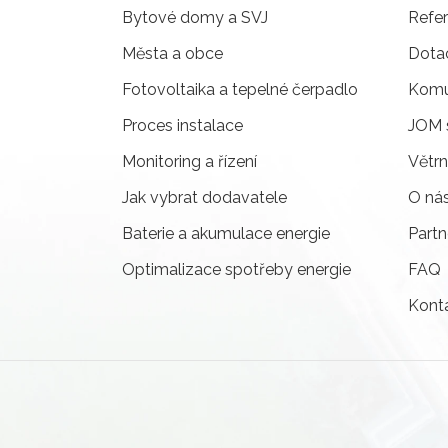
Bytové domy a SVJ
Refe
Města a obce
Dota
Fotovoltaika a tepelné čerpadlo
Komun
Proces instalace
JOM 
Monitoring a řízení
Větrn
Jak vybrat dodavatele
O ná
Baterie a akumulace energie
Partn
Optimalizace spotřeby energie
FAQ
Kont