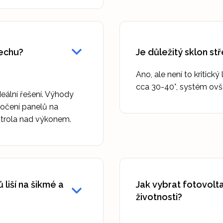
řechu?
Je důležitý sklon st
Ano, ale není to kritický
cca 30-40°, systém ovš
deální řešení. Výhody
točení panelů na
kontrola nad výkonem.
liší na šikmé a
Jak vybrat fotovolt
životnosti?