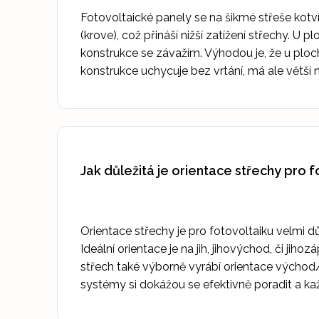
Fotovoltaické panely se na šikmé střeše kotv
(krove), což přináší nižší zatížení střechy. U 
konstrukce se závažím. Výhodou je, že u ploc
konstrukce uchycuje bez vrtání, má ale větší n
Jak důležitá je orientace střechy pro 
Orientace střechy je pro fotovoltaiku velmi důl
Ideální orientace je na jih, jihovýchod, či jiho
střech také výborně vyrábí orientace výcho
systémy si dokážou se efektivně poradit a kaž