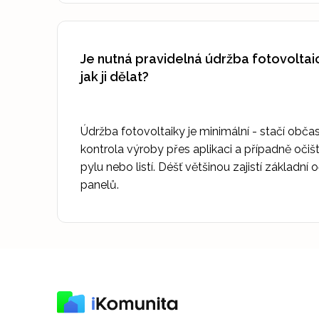
Je nutná pravidelná údržba fotovoltai
jak ji dělat?
Údržba fotovoltaiky je minimální - stačí obča
kontrola výroby přes aplikaci a případně očiš
pylu nebo listí. Déšť většinou zajistí základní 
panelů.