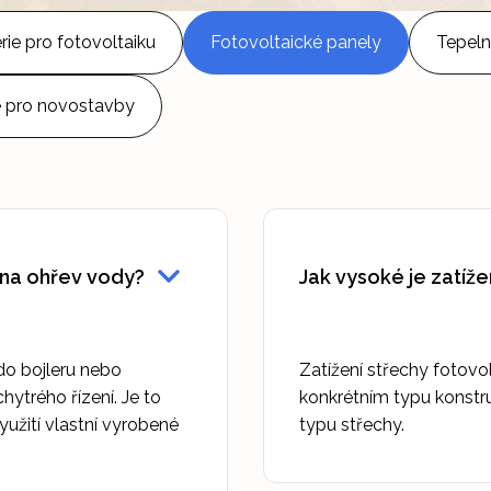
rie pro fotovoltaiku
Fotovoltaické panely
Tepeln
e pro novostavby
 na ohřev vody?
Jak vysoké je zatíže
do bojleru nebo
Zatížení střechy fotovo
ytrého řízení. Je to
konkrétním typu konstr
yužití vlastní vyrobené
typu střechy.