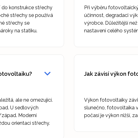
í do konstrukce střechy
Při výběru fotovoltaický
ploché střechy se používá
účinnost, degradaci výko
hé střechy se
výrobce. Důležitější ne
ároky na statiku.
nastavení celého systé
fotovoltaiku?
Jak závisí výkon fo
ežitá, ale ne omezující.
Výkon fotovoltaiky závis
západ. U sedlových
slunečno, fotovoltaika 
d/západ. Moderní
počasí je výkon nižší, z
dou orientací střechy.