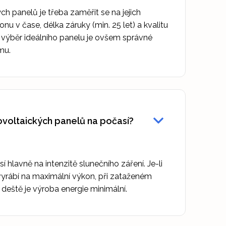
ch panelů je třeba zaměřit se na jejich
nu v čase, délka záruky (min. 25 let) a kvalitu
ž výběr ideálního panelu je ovšem správné
mu.
tovoltaických panelů na počasí?
í hlavně na intenzitě slunečního záření. Je-li
vyrábí na maximální výkon, při zataženém
a deště je výroba energie minimální.