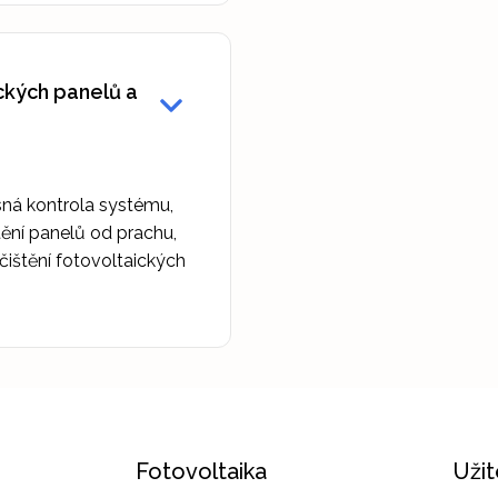
ckých panelů a
sná kontrola systému,
tění panelů od prachu,
očištění fotovoltaických
Fotovoltaika
Uži