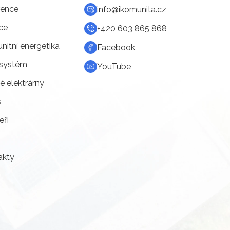
rence
info@ikomunita.cz
ce
+420 603 865 868
itní energetika
Facebook
systém
YouTube
é elektrárny
s
eři
akty