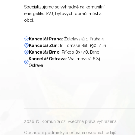
Specializujeme se výhradně na komunitní
energetiku SVJ, bytových domů, měst a
obcí.
Kancelář Praha:
Želetavská 1, Praha 4
Kancelář Zlín:
tř. Tomáše Bati 190, Zlín
Kancelář Brno:
Příkop 834/8, Brno
Kancelář Ostrava:
Vratimovská 624,
Ostrava
2026
© iKomunita.cz, všechna práva vyhrazena.
Obchodní podmínky a ochrana osobních údajů